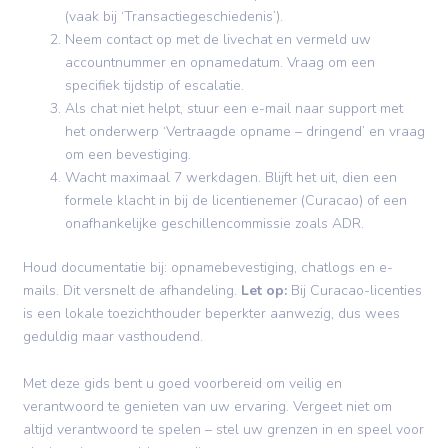
(vaak bij ‘Transactiegeschiedenis’).
Neem contact op met de livechat en vermeld uw
accountnummer en opnamedatum. Vraag om een
specifiek tijdstip of escalatie.
Als chat niet helpt, stuur een e-mail naar support met
het onderwerp ‘Vertraagde opname – dringend’ en vraag
om een bevestiging.
Wacht maximaal 7 werkdagen. Blijft het uit, dien een
formele klacht in bij de licentienemer (Curacao) of een
onafhankelijke geschillencommissie zoals ADR.
Houd documentatie bij: opnamebevestiging, chatlogs en e-
mails. Dit versnelt de afhandeling.
Let op:
Bij Curacao-licenties
is een lokale toezichthouder beperkter aanwezig, dus wees
geduldig maar vasthoudend.
Met deze gids bent u goed voorbereid om veilig en
verantwoord te genieten van uw ervaring. Vergeet niet om
altijd verantwoord te spelen – stel uw grenzen in en speel voor