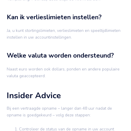
Kan ik verlieslimieten instellen?
Ja, u kunt stortingslimieten, verlieslimieten en speeltijdlimieten
instellen in uw accountinstellingen.
Welke valuta worden ondersteund?
Naast euro worden ook dollars, ponden en andere populaire
valuta geaccepteerd.
Insider Advice
Bij een vertraagde opname – langer dan 48 uur nadat de
opname is goedgekeurd – volg deze stappen:
Controleer de status van de opname in uw account