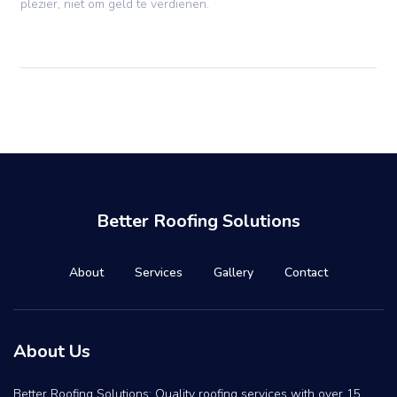
plezier, niet om geld te verdienen.
Better Roofing Solutions
About
Services
Gallery
Contact
About Us
Better Roofing Solutions: Quality roofing services with over 15