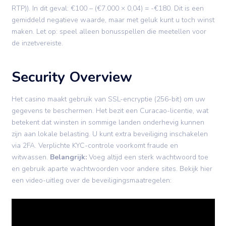
RTP)). In dit geval: €100 – (€7.000 × 0,04) = -€180. Dit is een
gemiddeld negatieve waarde, maar met geluk kunt u toch winst
maken. Let op: speel alleen bonusspellen die meetellen voor
de inzetvereiste.
Security Overview
Het casino maakt gebruik van SSL-encryptie (256-bit) om uw
gegevens te beschermen. Het bezit een Curacao-licentie, wat
betekent dat winsten in sommige landen onderhevig kunnen
zijn aan lokale belasting. U kunt extra beveiliging inschakelen
via 2FA. Verplichte KYC-controle voorkomt fraude en
witwassen.
Belangrijk:
Voeg altijd een sterk wachtwoord toe
en gebruik aparte wachtwoorden voor andere sites. Bekijk hier
een video-uitleg over de beveiligingsmaatregelen: