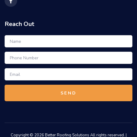
a
c
e
b
o
Reach Out
o
k
-
Name
f
Phone
Number
Email
SEND
Copyright © 2026
Better Roofing Solutions
All rights reserved. |