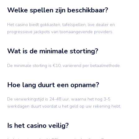
Welke spellen zijn beschikbaar?
Het casino biedt gokkasten, tafelspellen, live dealer en
progressieve jackpots van toonaangevende providers.
Wat is de minimale storting?
De minimale storting is €10, variërend per betaalmethode.
Hoe lang duurt een opname?
De verwerkingstijd is 24-48 uur, waarna het nog 3-5
werkdagen duurt voordat u het geld op uw rekening hebt.
Is het casino veilig?