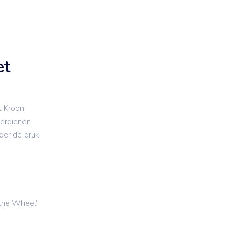
et
t Kroon
verdienen
der de druk
n the Wheel”