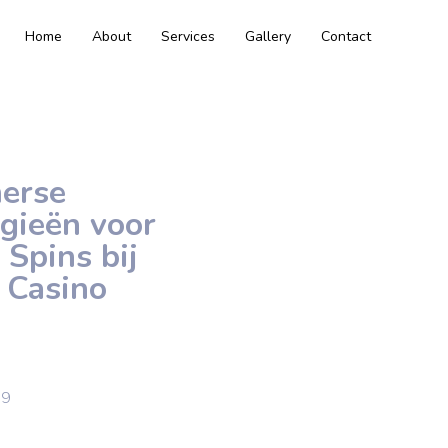
Home
About
Services
Gallery
Contact
erse
egieën voor
 Spins bij
 Casino
09