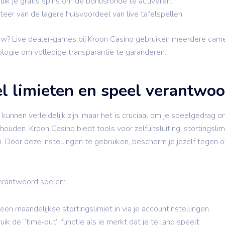
uik je gratis spins om de bonusronde te activeren.
iteer van de lagere huisvoordeel van live tafelspellen.
w? Live dealer‑games bij Kroon Casino gebruiken meerdere came
logie om volledige transparantie te garanderen.
el limieten en speel verantwo
 kunnen verleidelijk zijn, maar het is cruciaal om je speelgedrag o
houden. Kroon Casino biedt tools voor zelfuitsluiting, stortingsli
en. Door deze instellingen te gebruiken, bescherm je jezelf tegen 
erantwoord spelen:
 een maandelijkse stortingslimiet in via je accountinstellingen.
uik de “time‑out” functie als je merkt dat je te lang speelt.