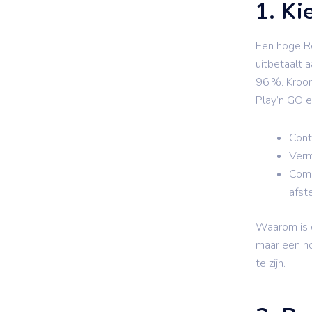
1. Ki
Een hoge Re
uitbetaalt 
96 %. Kroon
Play’n GO e
Cont
Verm
Comb
afst
Waarom is d
maar een ho
te zijn.