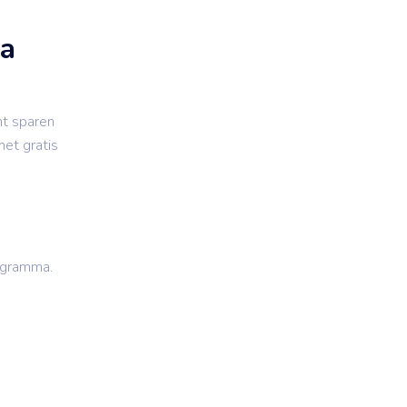
ma
nt sparen
met gratis
rogramma.