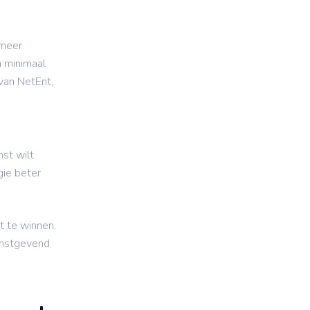
 meer
n minimaal
van NetEnt,
st wilt.
gie beter
t te winnen,
instgevend