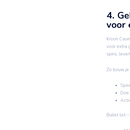
4. Ge
voor 
Kroon Casin
voor extra 
spins, lever
Zo bouw je 
Spee
Doe 
Acti
Bullet list 