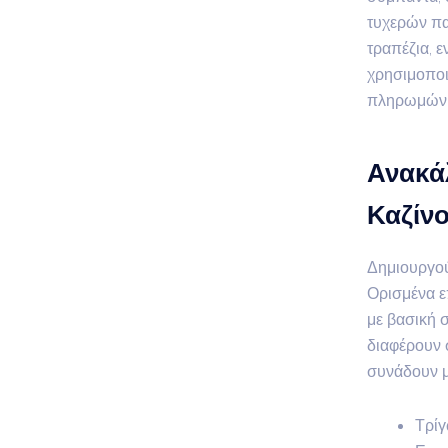
τυχερών πα
τραπέζια, 
χρησιμοποι
πληρωμών
Ανακά
Καζίν
Δημιουργού
Ορισμένα ε
με βασική 
διαφέρουν σ
συνάδουν μ
Τρίγ