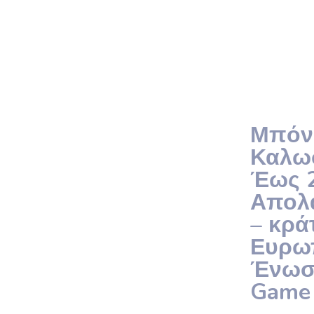
Skip
to
content
Μπόν
Καλω
Έως 2
Απολ
– κρά
Ευρω
Ένωση
Game