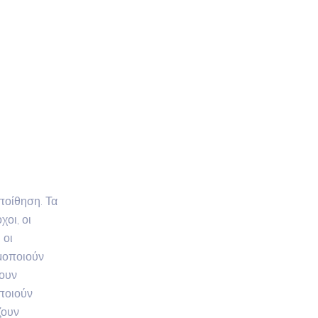
εποίθηση. Τα
χοι, οι
 οι
ιμοποιούν
τουν
ποιούν
ζουν