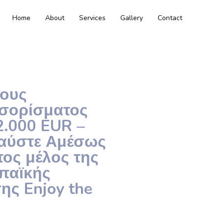
Home
About
Services
Gallery
Contact
ους
σορίσματος
.000 EUR –
αύστε Αμέσως
τος μέλος της
παϊκής
ς Enjoy the