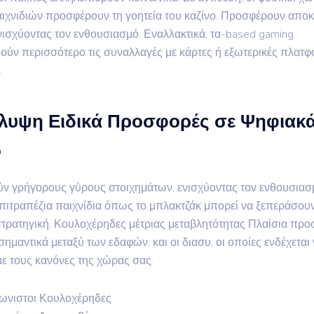
ιχνιδιών προσφέρουν τη γοητεία του καζίνο. Προσφέρουν αποκ
ενισχύοντας τον ενθουσιασμό. Εναλλακτικά, τα-based gaming
ούν περισσότερο τις συναλλαγές με κάρτες ή εξωτερικές πλατφ
.
λυψη Ειδικά Προσφορές σε Ψηφιακ
ο
ν γρήγορους γύρους στοιχημάτων, ενισχύοντας τον ενθουσιασ
πιτραπέζια παιχνίδια όπως το μπλακτζάκ μπορεί να ξεπεράσου
στρατηγική. Κουλοχέρηδες μέτριας μεταβλητότητας Πλαίσια προ
ημαντικά μεταξύ των εδαφών, και οι διασυ, οι οποίες ενδέχεται
ε τους κανόνες της χώρας σας.
ωνιστοι Κουλοχέρηδες