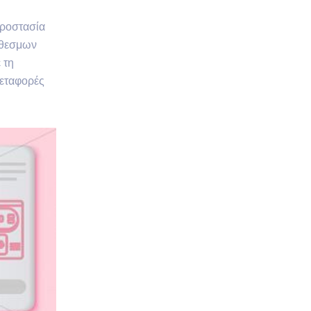
προστασία
όθεσμων
 τη
μεταφορές